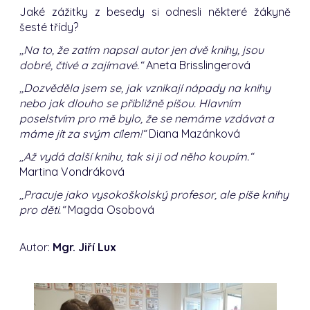
Jaké zážitky z besedy si odnesli některé žákyně
šesté třídy?
,,Na to, že zatím napsal autor jen dvě knihy, jsou
dobré, čtivé a zajímavé.“
Aneta Brisslingerová
,,Dozvěděla jsem se, jak vznikají nápady na knihy
nebo jak dlouho se přibližně píšou. Hlavním
poselstvím pro mě bylo, že se nemáme vzdávat a
máme jít za svým cílem!“
Diana Mazánková
,,Až vydá další knihu, tak si ji od něho koupím.“
Martina Vondráková
,,Pracuje jako vysokoškolský profesor, ale píše knihy
pro děti.“
Magda Osobová
Autor:
Mgr. Jiří Lux