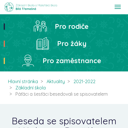
T
o
g
g
Pro rodiče
Hledat
l
e
n
Pro žáky
a
v
i
Pro zaměstnance
g
a
t
i
Hlavní stránka
Aktuality
2021-2022
o
Základní škola
n
Páťáci a šesťáci besedovali se spisovatelem
Beseda se spisovatelem