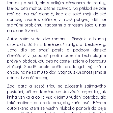
fantasy a sci-fi, ale s velkým přesahem do reality,
kterou děti mohou běžně zažívat. Na příklad se zde
řeší děj na cizí planetě, kde ale také mají dětské
domovy zvané sirotčince, v nichž pobývají děti se
stejnými problémy, radostmi a strastmi jako u nás
na planetě Zemi.
Autor zatím vydal dva romány – Písečníci a bludný
asteroid a Já, Finis, které se už stihly stát bestsellery.
Jeho dílo se snaží posílit a podpořit dětské
čtenářství v ,,souboji“ proti moderním technologiím
právě v období, kdy děti nejčastěji zájem o literaturu
ztrácejí. Soudě podle počtu prodaných výtisků a
ohlasů na ně se mu to daří. Stejnou zkušenost jsme si
odnesli i z naší besedy.
Žáci páté a šesté třídy se zúčastnili zajímavého
povídání, během kterého se dozvěděli nejen to, jak
kniha vzniká a co je vše k jejímu vydání potřeba, ale
také motivaci autora k tomu, aby začal psát. Během
autorského čtení se všichni hluboko ponořili do děje