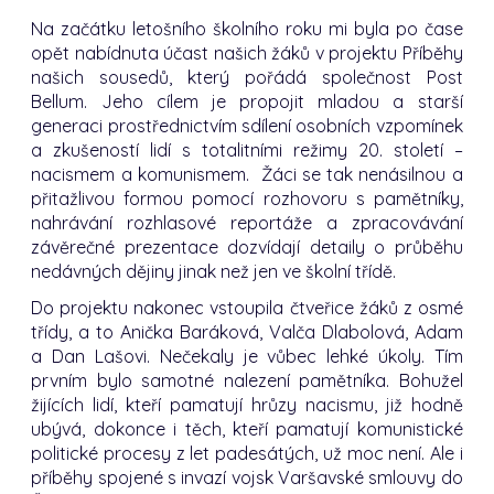
Na začátku letošního školního roku mi byla po čase
opět nabídnuta účast našich žáků v projektu Příběhy
našich sousedů, který pořádá společnost Post
Bellum. Jeho cílem je propojit mladou a starší
generaci prostřednictvím sdílení osobních vzpomínek
a zkušeností lidí s totalitními režimy 20. století –
nacismem a komunismem. Žáci se tak nenásilnou a
přitažlivou formou pomocí rozhovoru s pamětníky,
nahrávání rozhlasové reportáže a zpracovávání
závěrečné prezentace dozvídají detaily o průběhu
nedávných dějiny jinak než jen ve školní třídě.
Do projektu nakonec vstoupila čtveřice žáků z osmé
třídy, a to Anička Baráková, Valča Dlabolová, Adam
a Dan Lašovi. Nečekaly je vůbec lehké úkoly. Tím
prvním bylo samotné nalezení pamětníka. Bohužel
žijících lidí, kteří pamatují hrůzy nacismu, již hodně
ubývá, dokonce i těch, kteří pamatují komunistické
politické procesy z let padesátých, už moc není. Ale i
příběhy spojené s invazí vojsk Varšavské smlouvy do