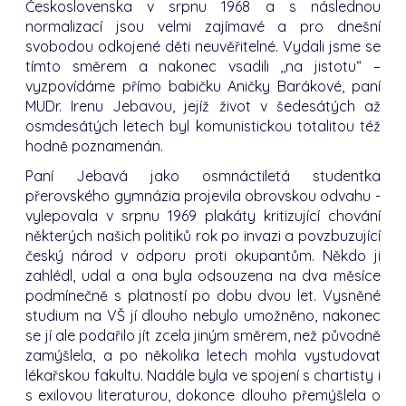
Československa v srpnu 1968 a s následnou
normalizací jsou velmi zajímavé a pro dnešní
svobodou odkojené děti neuvěřitelné. Vydali jsme se
tímto směrem a nakonec vsadili ,,na jistotu“ –
vyzpovídáme přímo babičku Aničky Barákové, paní
MUDr. Irenu Jebavou, jejíž život v šedesátých až
osmdesátých letech byl komunistickou totalitou též
hodně poznamenán.
Paní Jebavá jako osmnáctiletá studentka
přerovského gymnázia projevila obrovskou odvahu -
vylepovala v srpnu 1969 plakáty kritizující chování
některých našich politiků rok po invazi a povzbuzující
český národ v odporu proti okupantům. Někdo ji
zahlédl, udal a ona byla odsouzena na dva měsíce
podmínečně s platností po dobu dvou let. Vysněné
studium na VŠ jí dlouho nebylo umožněno, nakonec
se jí ale podařilo jít zcela jiným směrem, než původně
zamýšlela, a po několika letech mohla vystudovat
lékařskou fakultu. Nadále byla ve spojení s chartisty i
s exilovou literaturou, dokonce dlouho přemýšlela o