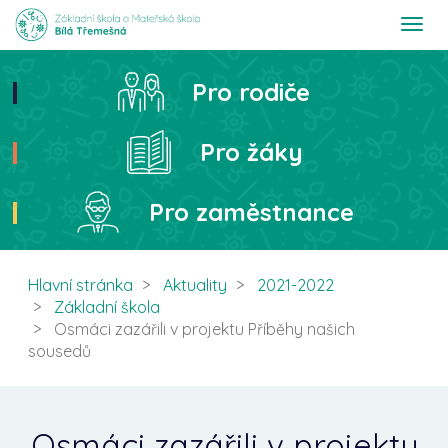
T
o
g
g
Pro rodiče
Hledat
l
e
n
Pro žáky
a
v
i
Pro zaměstnance
g
a
t
i
Hlavní stránka
Aktuality
2021-2022
o
Základní škola
n
Osmáci zazářili v projektu Příběhy našich
sousedů
Osmáci zazářili v projektu