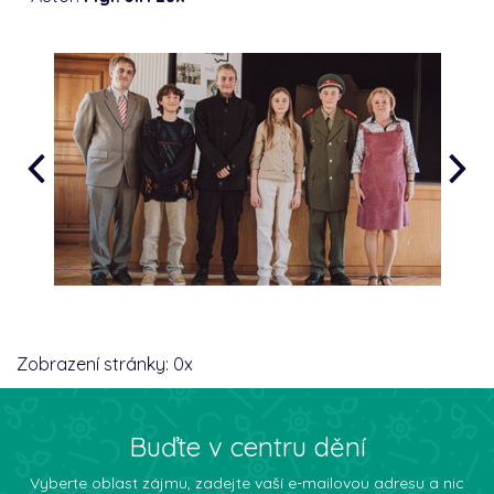
Zobrazení stránky:
0
x
Buďte v centru dění
Vyberte oblast zájmu, zadejte vaší e-mailovou adresu a nic