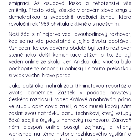
emigraci. Až osudová láska a těhotenství vše
změnily. Přesto vždy zůstala v pravém slova smyslu
demokratkou a svobodně uvažující ženou, která
revoluční rok 1989 přivítala aktivně a s nadšením.
Naši žáci s ní nejprve vedli dvouhodinový rozhovor,
kde se na vše podstatné z jejího života doptávali.
Vzhledem ke covidovému období byl tento rozhovor
stejně jako další komunikace ztížen o to, že byl
veden online ze školy. Jen Anička jako vnučka byla
pochopitelně osobně u babičky. I s touto překážkou
si však všichni hravě poradili.
Jako další úkol nahráli žáci tříminutovou reportáž o
životě pamětnice. Zážitek v podobě návštěvy
Českého rozhlasu Hradec Králové a nahrávání přímo
ve studiu opět covid zrušil, a tak museli každý sám
zaslat svou nahrávku panu technikovi, který vstupy
žáků spojil s úryvky z nahrávky rozhovoru. Zároveň
nám alespoň online poskytl zajímavý a vtipný
workshop na téma historie rozhlasového vysílání a