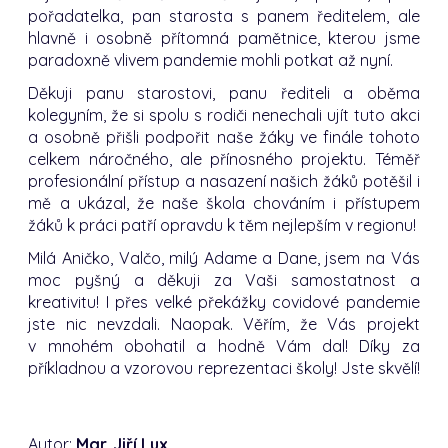
pořadatelka, pan starosta s panem ředitelem, ale
hlavně i osobně přítomná pamětnice, kterou jsme
paradoxně vlivem pandemie mohli potkat až nyní.
Děkuji panu starostovi, panu řediteli a oběma
kolegyním, že si spolu s rodiči nenechali ujít tuto akci
a osobně přišli podpořit naše žáky ve finále tohoto
celkem náročného, ale přínosného projektu. Téměř
profesionální přístup a nasazení našich žáků potěšil i
mě a ukázal, že naše škola chováním i přístupem
žáků k práci patří opravdu k těm nejlepším v regionu!
Milá Aničko, Valčo, milý Adame a Dane, jsem na Vás
moc pyšný a děkuji za Vaši samostatnost a
kreativitu! I přes velké překážky covidové pandemie
jste nic nevzdali. Naopak. Věřím, že Vás projekt
v mnohém obohatil a hodně Vám dal! Díky za
příkladnou a vzorovou reprezentaci školy! Jste skvělí!
Autor:
Mgr. Jiří Lux