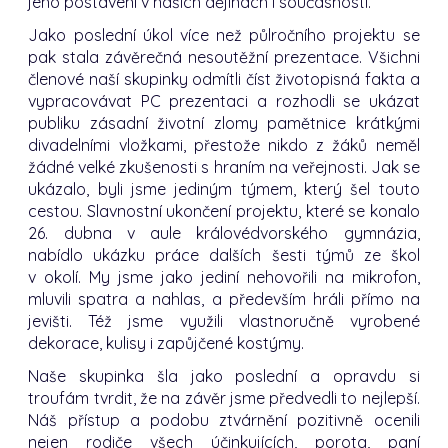
jeho postavení v našich dějinách i současnosti.
Jako poslední úkol více než půlročního projektu se
pak stala závěrečná nesoutěžní prezentace. Všichni
členové naší skupinky odmítli číst životopisná fakta a
vypracovávat PC prezentaci a rozhodli se ukázat
publiku zásadní životní zlomy pamětnice krátkými
divadelními vložkami, přestože nikdo z žáků neměl
žádné velké zkušenosti s hraním na veřejnosti. Jak se
ukázalo, byli jsme jediným týmem, který šel touto
cestou. Slavnostní ukončení projektu, které se konalo
26. dubna v aule královédvorského gymnázia,
nabídlo ukázku práce dalších šesti týmů ze škol
v okolí. My jsme jako jediní nehovořili na mikrofon,
mluvili spatra a nahlas, a především hráli přímo na
jevišti. Též jsme využili vlastnoručně vyrobené
dekorace, kulisy i zapůjčené kostýmy.
Naše skupinka šla jako poslední a opravdu si
troufám tvrdit, že na závěr jsme předvedli to nejlepší.
Náš přístup a podobu ztvárnění pozitivně ocenili
nejen rodiče všech účinkujících, porota, paní