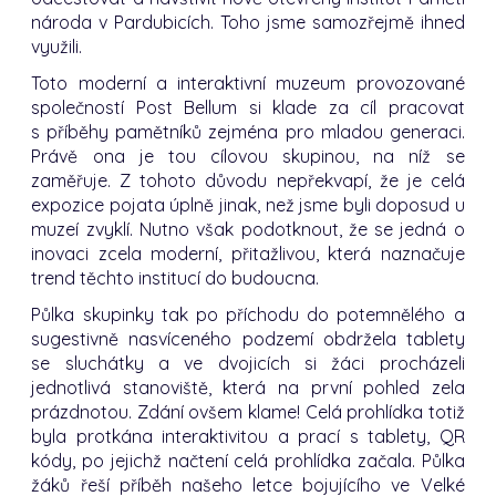
národa v Pardubicích. Toho jsme samozřejmě ihned
využili.
Toto moderní a interaktivní muzeum provozované
společností Post Bellum si klade za cíl pracovat
s příběhy pamětníků zejména pro mladou generaci.
Právě ona je tou cílovou skupinou, na níž se
zaměřuje. Z tohoto důvodu nepřekvapí, že je celá
expozice pojata úplně jinak, než jsme byli doposud u
muzeí zvyklí. Nutno však podotknout, že se jedná o
inovaci zcela moderní, přitažlivou, která naznačuje
trend těchto institucí do budoucna.
Půlka skupinky tak po příchodu do potemnělého a
sugestivně nasvíceného podzemí obdržela tablety
se sluchátky a ve dvojicích si žáci procházeli
jednotlivá stanoviště, která na první pohled zela
prázdnotou. Zdání ovšem klame! Celá prohlídka totiž
byla protkána interaktivitou a prací s tablety, QR
kódy, po jejichž načtení celá prohlídka začala. Půlka
žáků řeší příběh našeho letce bojujícího ve Velké