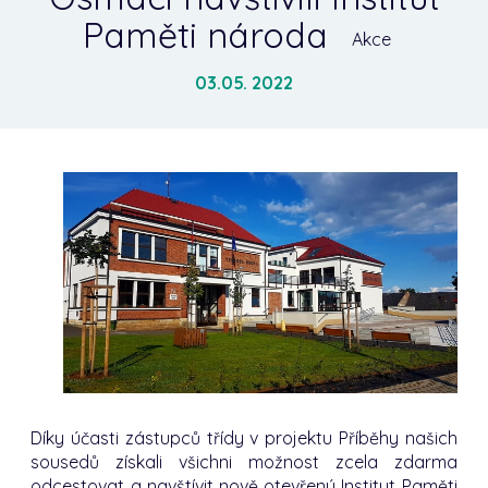
Paměti národa
Akce
03.05. 2022
Díky účasti zástupců třídy v projektu Příběhy našich
sousedů získali všichni možnost zcela zdarma
odcestovat a navštívit nově otevřený Institut Paměti