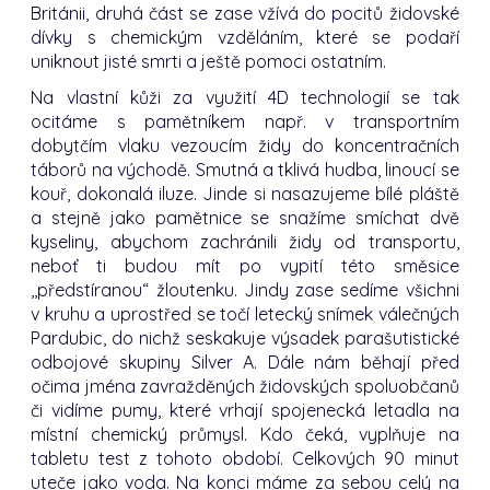
Británii, druhá část se zase vžívá do pocitů židovské
dívky s chemickým vzděláním, které se podaří
uniknout jisté smrti a ještě pomoci ostatním.
Na vlastní kůži za využití 4D technologií se tak
ocitáme s pamětníkem např. v transportním
dobytčím vlaku vezoucím židy do koncentračních
táborů na východě. Smutná a tklivá hudba, linoucí se
kouř, dokonalá iluze. Jinde si nasazujeme bílé pláště
a stejně jako pamětnice se snažíme smíchat dvě
kyseliny, abychom zachránili židy od transportu,
neboť ti budou mít po vypití této směsice
,,předstíranou“ žloutenku. Jindy zase sedíme všichni
v kruhu a uprostřed se točí letecký snímek válečných
Pardubic, do nichž seskakuje výsadek parašutistické
odbojové skupiny Silver A. Dále nám běhají před
očima jména zavražděných židovských spoluobčanů
či vidíme pumy, které vrhají spojenecká letadla na
místní chemický průmysl. Kdo čeká, vyplňuje na
tabletu test z tohoto období. Celkových 90 minut
uteče jako voda. Na konci máme za sebou celý na