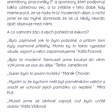
animátory, pracovníky IT a sponzory, kteří podporují
takto užitečnou věc, a to zvláště v této době, kdy
máme pocit, že se řada hrůz moderních dějin, o nichž
jsme se asi mylně domnívali, že se už nikdy nevrátí,
opět objevuje mezi námi.
A co samotní žáci a jejich pohled na exkurzi?
,,Bylo zajímavé, jak to bylo prázdné, a přitom tam
byly zajímavé příběhy. Mohlo by to takto vypadat
všude, aspoň si něco zapamatujeme.“
Káťa Pušová
,,Bylo to moderní. Nemuseli jsme koukat do vitrín.
Vžili jsme se více do děje.“
Terka Janečková
,,Super bylo to psaní motáků.“
Marek Chovan
,,Myslím si, že bychom měli být pamětníkům vděční a
snažit se uchovat jejich památku co nejdéle.“
Míra
Puš
,,Museli jsme se aktivně zapojit, což bylo určitě
dobře.“
Káťa Vlčková