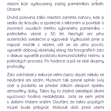
vlastní kůži vyzkoušený zažitý pamětníkův příběh.
Úžasné.
Druhá polovina žáků mezitím zamířila nahoru, kde si
sedla do kroužku a společně s lektorem si povídali o
životních osudech třetího vybraného pamětníka –
politického vězně z 50. let. Nechybí ani jeho
autentická svědectví a výpovědi. Vyzkoušeli jsme si
napsat moták z vězení, vžít se do jeho pocitů,
vysvětlit dobový vězeňský slang. Na fotografiích žáci
v diskusi vysvětlili podstatu komunistického režimu a
politických procesů. Po hodince a půl se obě skupiny
prohodily.
Žáci odcházeli z exkurze velmi často dojatí, někdo se
neubránil ani slzám. Muzeum tak zjevně splnilo svůj
účel a podařilo se předat žákům alespoň špetku
atmosféry doby. Takto by to žádná sebelepší školní
vyučovací hodina nedokázala. Jistě se sem ještě
s dalšími třídami vrátím. Doufám, že takto pojatých
muzeí bude přibývat. Klobouk dolů před všemi