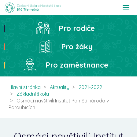
T
o
g
g
Pro rodiče
Hledat
l
e
n
Pro žáky
a
v
i
Pro zaměstnance
g
a
t
i
Hlavní stránka
Aktuality
2021-2022
o
Základní škola
n
Osmáci navštívili Institut Paměti národa v
Pardubicích
Osmáci navštívili Institut