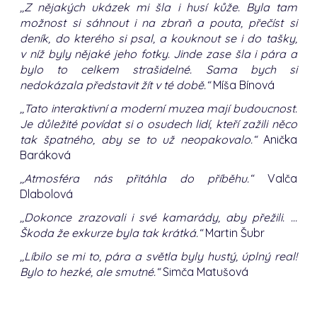
,,Z nějakých ukázek mi šla i husí kůže. Byla tam
možnost si sáhnout i na zbraň a pouta, přečíst si
deník, do kterého si psal, a kouknout se i do tašky,
v níž byly nějaké jeho fotky. Jinde zase šla i pára a
bylo to celkem strašidelné. Sama bych si
nedokázala představit žít v té době.“
Míša Bínová
,,Tato interaktivní a moderní muzea mají budoucnost.
Je důležité povídat si o osudech lidí, kteří zažili něco
tak špatného, aby se to už neopakovalo.“
Anička
Baráková
,,Atmosféra nás přitáhla do příběhu.“
Valča
Dlabolová
,,Dokonce zrazovali i své kamarády, aby přežili. …
Škoda že exkurze byla tak krátká.“
Martin Šubr
,,Líbilo se mi to, pára a světla byly hustý, úplný real!
Bylo to hezké, ale smutné.“
Simča Matušová