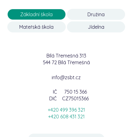
Základní škola
Družina
Mateřská škola
Jídelna
Bílá Třemešná 313
544 72 Bílá Třemešná
info@zsbt.cz
IČ
750 15 366
DIČ
CZ75015366
+420 499 396 321
+420 608 431 321