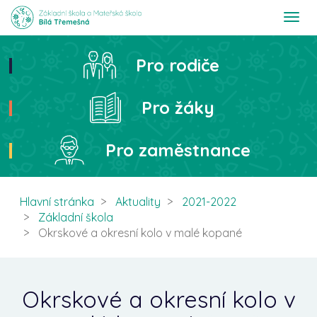
T
o
g
g
Pro rodiče
Hledat
l
e
n
Pro žáky
a
v
i
Pro zaměstnance
g
a
t
i
Hlavní stránka
Aktuality
2021-2022
o
Základní škola
n
Okrskové a okresní kolo v malé kopané
Okrskové a okresní kolo v