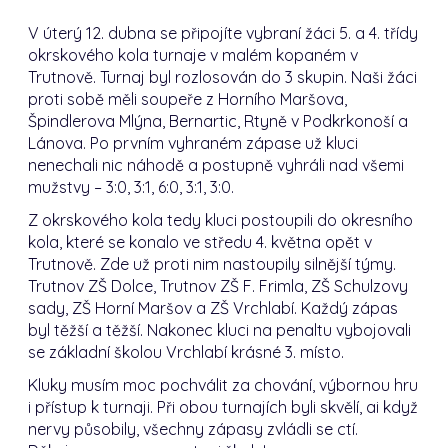
V úterý 12. dubna se připojíte vybraní žáci 5. a 4. třídy
okrskového kola turnaje v malém kopaném v
Trutnově.
Turnaj byl rozlosován do 3 skupin.
Naši žáci
proti sobě měli soupeře z Horního Maršova,
Špindlerova Mlýna, Bernartic, Rtyně v Podkrkonoší a
Lánova.
Po prvním vyhraném zápase už kluci
nenechali nic náhodě a postupně vyhráli nad všemi
mužstvy – 3:0, 3:1, 6:0, 3:1, 3:0.
Z okrskového kola tedy kluci postoupili do okresního
kola, které se konalo ve středu 4. května opět v
Trutnově.
Zde už proti nim nastoupily silnější týmy.
Trutnov ZŠ Dolce, Trutnov ZŠ F. Frimla, ZŠ Schulzovy
sady, ZŠ Horní Maršov a ZŠ Vrchlabí.
Každý zápas
byl těžší a těžší.
Nakonec kluci na penaltu vybojovali
se základní školou Vrchlabí krásné 3. místo.
Kluky musím moc pochválit za chování, výbornou hru
i přístup k turnaji.
Při obou turnajích byli skvělí, ai když
nervy působily, všechny zápasy zvládli se ctí.