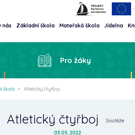
 nás
Základní škola
Mateřská škola
Jídelna
Kn
Hle
Pro žáky
í škola
Atletický čtyřboj
Atletický čtyřboj
Soutěže
03.05. 2022