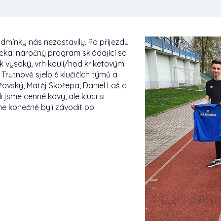
dmínky nás nezastavily. Po příjezdu
 čekal náročný program skládající se
ok vysoký, vrh koulí/hod kriketovým
rutnově sjelo 6 klučičích týmů a
řovský, Matěj Skořepa, Daniel Laš a
i jsme cenné kovy, ale kluci si
me konečně byli závodit po