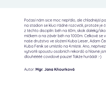
Počasí nám sice moc nepřálo, ale chladnější po
na stadion se kluci řádně rozcvičili, protože je
z těchto disciplín: běh na 60m, skok daleký/sk
míčkem a na závěr běh na 1000m. Celkově se v T
naše družstvo ve složení Kuba Lieser, Adam Če
Kuba Fenik se umístilo na 4.místě. Ano, nepřivezl
vytvořili spoustu osobních rekordů a hlavně js
dlouhéééé covidové pauze! Takže hurááá! :-)
Autor:
Mgr. Jana Kňourková