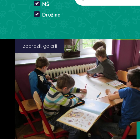
MŠ
Družina
zobrazit galerii