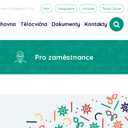
Finanční podpora z EU
Mail
Fotogalerie
Intranet
Škola Online
ihovna
Tělocvična
Dokumenty
Kontakty
dat
Pro zaměstnance