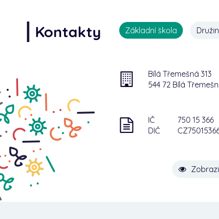
Kontakty
Základní škola
Druži
Bílá Třemešná 313
544 72 Bílá Třemeš
IČ
750 15 366
DIČ
CZ7501536
Zobrazi