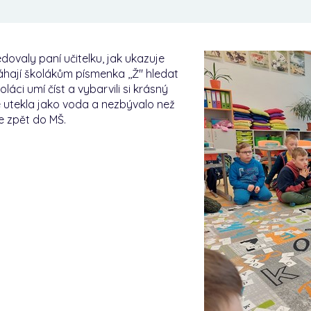
dovaly paní učitelku, jak ukazuje
hají školákům písmenka ,,Ž" hledat
láci umí číst a vybarvili si krásný
 utekla jako voda a nezbývalo než
se zpět do MŠ.