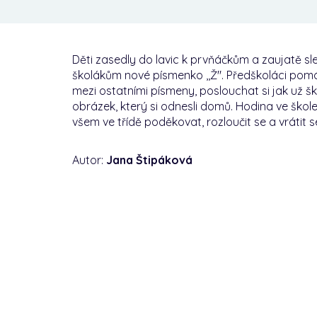
Děti zasedly do lavic k prvňáčkům a zaujatě sle
školákům nové písmenko ,,Ž".
Předškoláci pomá
mezi ostatními písmeny, poslouchat si jak už ško
obrázek, který si odnesli domů.
Hodina ve škole
všem ve třídě poděkovat, rozloučit se a vrátit 
Autor:
Jana Štipáková