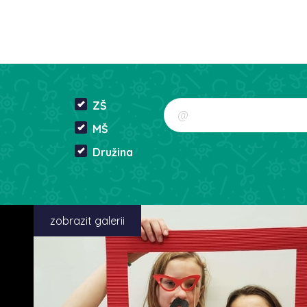
ZŠ
MŠ
Družina
zobrazit galerii