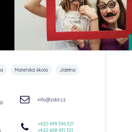
na
Mateřská škola
Jídelna
info@zsbt.cz
ná
+420 499 396 321
6
+420 608 431 321