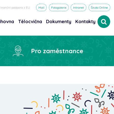
Finanční podpora z EU
Mail
Fotogalerie
Intranet
Škola Online
ihovna
Tělocvična
Dokumenty
Kontakty
dat
Pro zaměstnance