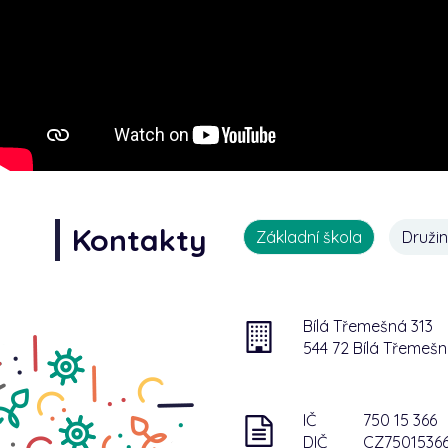
Kontakty
Základní škola
Druži
Bílá Třemešná 313
544 72 Bílá Třemeš
IČ
750 15 366
DIČ
CZ7501536