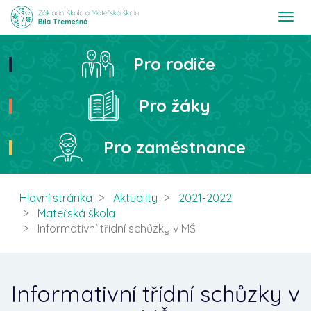
T
o
g
g
Pro rodiče
Hledat
l
e
n
Pro žáky
a
v
i
Pro zaměstnance
g
a
t
i
Hlavní stránka
Aktuality
2021-2022
o
Mateřská škola
n
Informativní třídní schůzky v MŠ
Informativní třídní schůzky v