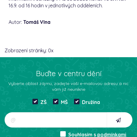
16.9. od 16 hodin v jednotlivých odděleních.
Autor:
Tomáš Vlna
Zobrazení stránky:
0
x
Buďte v centru dění
Vyberte oblast zájmu, zadejte vaší e-mailovou adresu a nic
vám již neunikne
ZŠ
MŠ
Družina
Souhlasím s
podmínkami