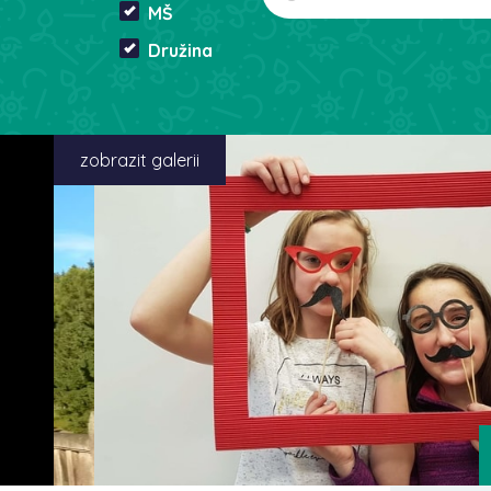
MŠ
Družina
zobrazit galerii