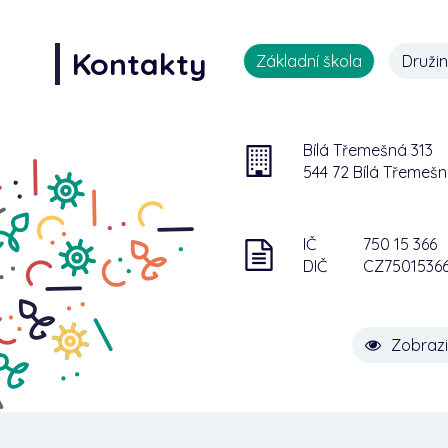
Kontakty
Základní škola
Druži
Bílá Třemešná 313
544 72 Bílá Třemeš
IČ
750 15 366
DIČ
CZ7501536
Zobrazi