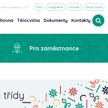
Finanční podpora z EU
Mail
Fotogalerie
Intranet
Škola Online
ihovna
Tělocvična
Dokumenty
Kontakty
dat
Pro zaměstnance
 třídy