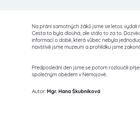
Na přání samotných žáků jsme se letos vydali n
Cesta to byla dlouhá, ale stálo to za to. Dozv
informací o době, která vůbec nebyla jednoduch
navštívili jsme muzeum a prohlídku jsme zakonči
Předposlední den jsme se potom rozloučili př
společným obědem v Nemojově.
Autor:
Mgr. Hana Škubníková