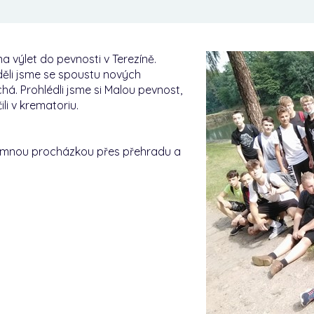
a výlet do pevnosti v Terezíně.
ěděli jsme se spoustu nových
á. Prohlédli jsme si Malou pevnost,
li v krematoriu.
íjemnou procházkou přes přehradu a