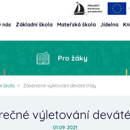
 nás
Základní škola
Mateřská škola
Jídelna
Kn
Hle
Pro žáky
í škola
Závěrečné výletování deváté třídy
ečné výletování deváté
01.09. 2021