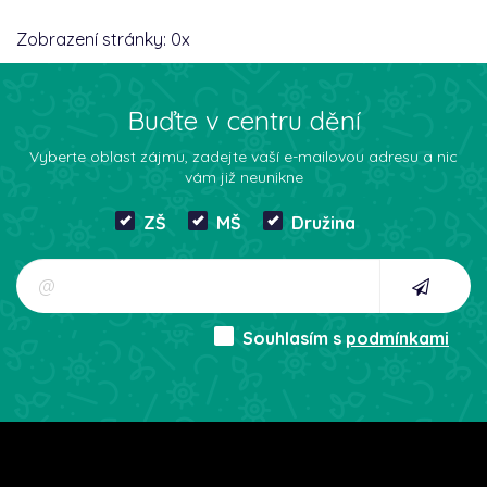
Zobrazení stránky:
0
x
Buďte v centru dění
Vyberte oblast zájmu, zadejte vaší e-mailovou adresu a nic
vám již neunikne
ZŠ
MŠ
Družina
Souhlasím s
podmínkami