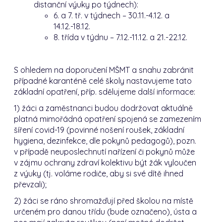
distanční výuky po týdnech):
6. a 7. tř. v týdnech – 30.11.-4.12. a
14.12.-18.12.
8. třída v týdnu – 7.12.-11.12. a 21.-22.12.
S ohledem na doporučení MŠMT a snahu zabránit
případné karanténě celé školy nastavujeme tato
základní opatření, příp. sdělujeme další informace:
1) žáci a zaměstnanci budou dodržovat aktuálně
platná mimořádná opatření spojená se zamezením
šíření covid-19 (povinné nošení roušek, základní
hygiena, dezinfekce, dle pokynů pedagogů), pozn.
v případě neuposlechnutí nařízení či pokynů může
v zájmu ochrany zdraví kolektivu být žák vyloučen
z výuky (tj. voláme rodiče, aby si své dítě ihned
převzali);
2) žáci se ráno shromažďují před školou na místě
určeném pro danou třídu (bude označeno), ústa a