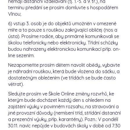
nemají distanční vzdělávání (tj. 1.-5. a 9. tř.), na
termínu předání se prosím domluvte s hospodářem
Vlnou;
6) vstup 3. osob je do objektů umožněn v omezené
míře a to pouze s rouškou zakrývající obličej (nos a
ústa). Prosíme rodiče, aby primárně komunikovali se
školou telefonicky nebo elektronicky. Třídní schůzky
budou nahrazeny elektronickou komunikací příp. on-
line sezením.
Nezapomeňte prosím dětem navolit obědy, vybavte
je náhradní rouškou, která bude vložena do sáčku, a
dostatečným oblečením (ve třídách se bude často
větrat).
Sledujte prosím ve Škole Online změny rozvrhů, ke
kterým bude docházet každý den s ohledem na
zajištění výuky v povinném rozsahu, na stravování a
jiné provozní důvody (nemísení tříd, střídání distanční
a prezenční výuky, příp. karantény). Pozn.: V pondělí
30.11. navíc nepůjde v budovách školy v době od 7:30