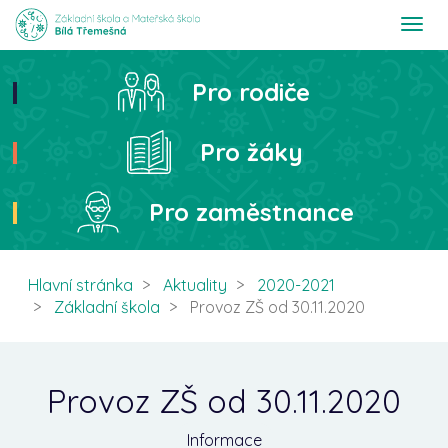
T
o
g
g
Pro rodiče
Hledat
l
e
n
Pro žáky
a
v
i
Pro zaměstnance
g
a
t
i
Hlavní stránka
Aktuality
2020-2021
o
Základní škola
Provoz ZŠ od 30.11.2020
n
Provoz ZŠ od 30.11.2020
Informace