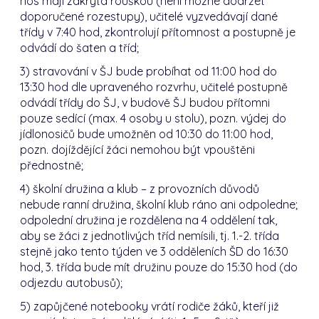
nos mají zakryta rouškou (není možné dodržet
doporučené rozestupy), učitelé vyzvedávají dané
třídy v 7:40 hod, zkontrolují přítomnost a postupně je
odvádí do šaten a tříd;
3) stravování v ŠJ bude probíhat od 11:00 hod do
13:30 hod dle upraveného rozvrhu, učitelé postupně
odvádí třídy do ŠJ, v budově ŠJ budou přítomni
pouze sedící (max. 4 osoby u stolu), pozn. výdej do
jídlonosičů bude umožněn od 10:30 do 11:00 hod,
pozn. dojíždějící žáci nemohou být vpouštěni
přednostně;
4) školní družina a klub – z provozních důvodů
nebude ranní družina, školní klub ráno ani odpoledne;
odpolední družina je rozdělena na 4 oddělení tak,
aby se žáci z jednotlivých tříd nemísili, tj. 1.-2. třída
stejně jako tento týden ve 3 odděleních ŠD do 16:30
hod, 3. třída bude mít družinu pouze do 15:30 hod (do
odjezdu autobusů);
5) zapůjčené notebooky vrátí rodiče žáků, kteří již