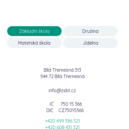
Základní škola
Družina
Mateřská škola
Jídelna
Bílá Třemešná 313
544 72 Bílá Třemešná
info@zsbt.cz
IČ
750 15 366
DIČ
CZ75015366
+420 499 396 321
+420 608 431 321