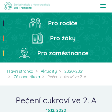
T
o
g
g
Pro rodiče
Hledat
l
e
n
Pro žáky
a
v
i
Pro zaměstnance
g
a
t
i
Hlavní stránka
Aktuality
2020-2021
o
Základní škola
Pečení cukroví ve 2. A
n
Pečení cukroví ve 2. A
16.12. 2020