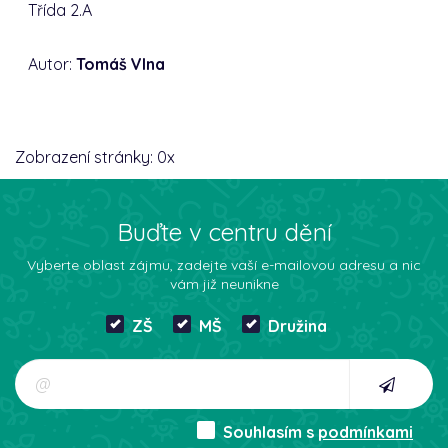
Třída 2.A
Autor:
Tomáš Vlna
Zobrazení stránky:
0
x
Buďte v centru dění
Vyberte oblast zájmu, zadejte vaší e-mailovou adresu a nic
vám již neunikne
ZŠ
MŠ
Družina
Souhlasím s
podmínkami