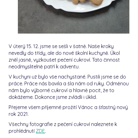
V úterý 15. 12. jsme se sešli v šatně. Naše kroky
nevedly do třídy, ale do nové školní kuchyně. Úkol
zněl jasně, vyzkoušet pečení cukroví. Tato činnost
neodmyslitelně patří k adventu.
V kuchyni už bylo vše nachystané. Pustili jsme se do
práce. Práce nás bavila a šla nám od ruky. Odměnou
nám bylo výborné cukroví a hlavně pocit, že to
dokážeme. Dokonce jsme zvládli i úklid.
Přejeme všem příjemné prožití Vánoc a šťastný nový
rok 2021.
Všechny fotografie z pečení cukroví naleznete k
prohlédnutí
ZDE
.