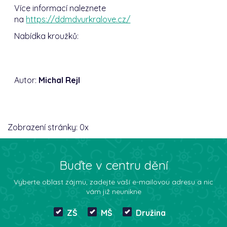
Více informací naleznete
na
https://ddmdvurkralove.cz/
Nabídka kroužků:
Autor:
Michal Rejl
Zobrazení stránky:
0
x
Buďte v centru dění
Vyberte oblast zájmu, zadejte vaší e-mailovou adresu a nic
vám již neunikne
ZŠ
MŠ
Družina