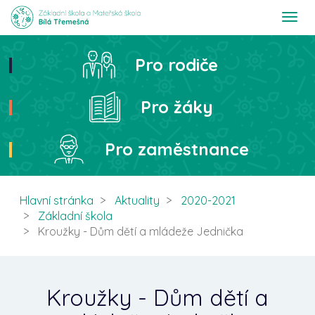
T
o
g
g
Pro rodiče
Hledat
l
e
n
Pro žáky
a
v
i
Pro zaměstnance
g
a
t
i
Hlavní stránka
Aktuality
2020-2021
o
Základní škola
n
Kroužky - Dům dětí a mládeže Jednička
Kroužky - Dům dětí a