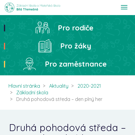
T
o
g
g
Pro rodiče
Hledat
l
e
n
Pro žáky
a
v
i
Pro zaměstnance
g
a
t
i
Hlavní stránka
Aktuality
2020-2021
o
Základní škola
n
Druhá pohodová středa – den plný her
Druhá pohodová středa –