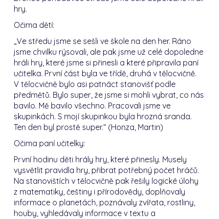
hry.
Očima dětí:
„Ve středu jsme se sešli ve škole na den her. Ráno
jsme chvilku rýsovali, ale pak jsme už celé dopoledne
hráli hry, které jsme si přinesli a které připravila paní
učitelka. První část byla ve třídě, druhá v tělocvičně.
V tělocvičně bylo asi patnáct stanovišť podle
předmětů. Bylo super, že jsme si mohli vybrat, co nás
bavilo. Mě bavilo všechno. Pracovali jsme ve
skupinkách. S mojí skupinkou byla hrozná sranda.
Ten den byl prostě super.“ (Honza, Martin)
Očima paní učitelky:
První hodinu děti hrály hry, které přinesly. Musely
vysvětlit pravidla hry, přibrat potřebný počet hráčů.
Na stanovištích v tělocvičně pak řešily logické úlohy
z matematiky, češtiny i přírodovědy, doplňovaly
informace o planetách, poznávaly zvířata, rostliny,
houby, vyhledávaly informace v textu a