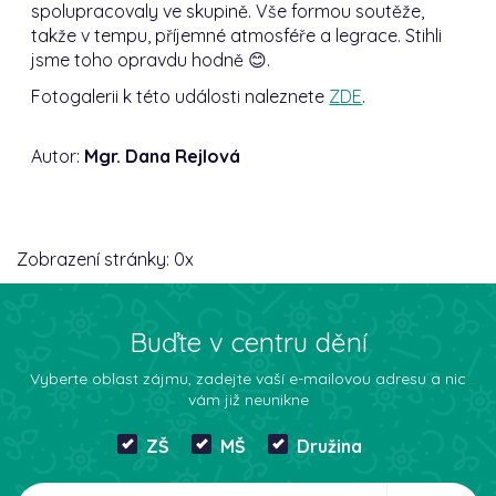
spolupracovaly ve skupině. Vše formou soutěže,
takže v tempu, příjemné atmosféře a legrace. Stihli
jsme toho opravdu hodně 😊.
Fotogalerii k této události naleznete
ZDE
.
Autor:
Mgr. Dana Rejlová
Zobrazení stránky:
0
x
Buďte v centru dění
Vyberte oblast zájmu, zadejte vaší e-mailovou adresu a nic
vám již neunikne
ZŠ
MŠ
Družina