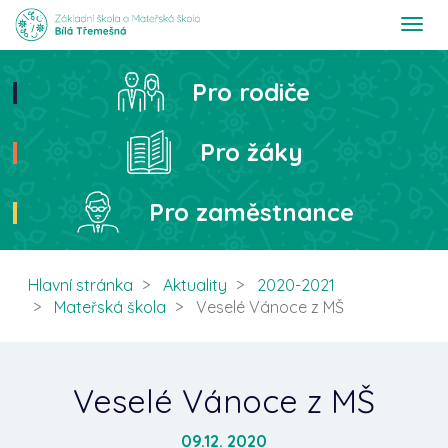
T
o
g
g
Pro rodiče
Hledat
l
e
n
Pro žáky
a
v
i
Pro zaměstnance
g
a
t
i
Hlavní stránka
Aktuality
2020-2021
o
Mateřská škola
Veselé Vánoce z MŠ
n
Veselé Vánoce z MŠ
09.12. 2020