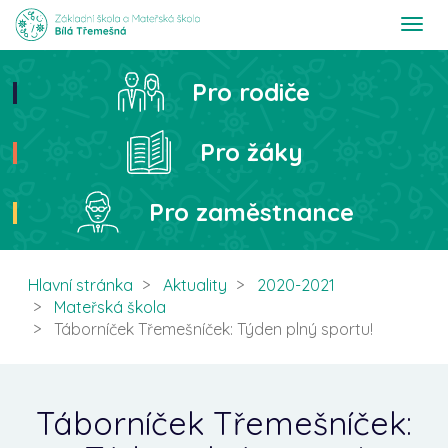
T
o
g
g
Pro rodiče
Hledat
l
e
n
Pro žáky
a
v
i
Pro zaměstnance
g
a
t
i
Hlavní stránka
Aktuality
2020-2021
o
Mateřská škola
n
Táborníček Třemešníček: Týden plný sportu!
Táborníček Třemešníček: