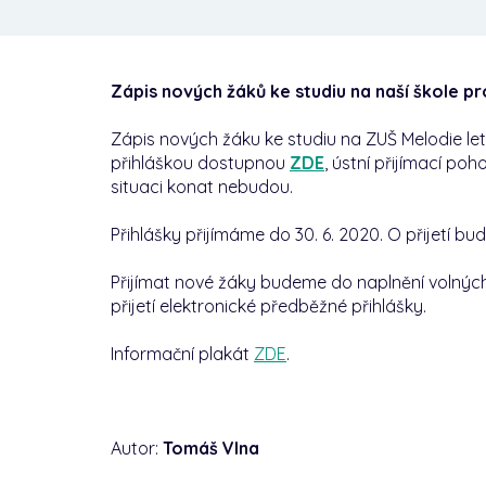
Zápis nových žáků ke studiu na naší škole p
Zápis nových žáku ke studiu na ZUŠ Melodie l
přihláškou dostupnou
ZDE
, ú
stní přijímací po
situaci konat nebudou.
Přihlášky přijímáme do 30. 6. 2020. O přijetí bu
Přijímat nové žáky budeme do naplnění volnýc
přijetí elektronické předběžné přihlášky.
Informační plakát
ZDE
.
Autor:
Tomáš Vlna