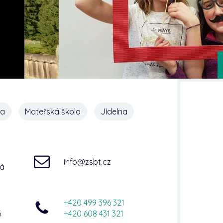
na
Mateřská škola
Jídelna
info@zsbt.cz
ná
+420 499 396 321
6
+420 608 431 321