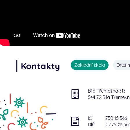
Kontakty
Základní škola
Druži
Bílá Třemešná 313
544 72 Bílá Třemeš
IČ
750 15 366
DIČ
CZ7501536