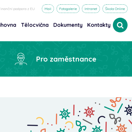
Finanční podpora z EU
Mail
Fotogalerie
Intranet
Škola Online
ihovna
Tělocvična
Dokumenty
Kontakty
dat
Pro zaměstnance