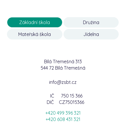
Základní škola
Družina
Mateřská škola
Jídelna
Bílá Třemešná 313
544 72 Bílá Třemešná
info@zsbt.cz
IČ
750 15 366
DIČ
CZ75015366
+420 499 396 321
+420 608 431 321