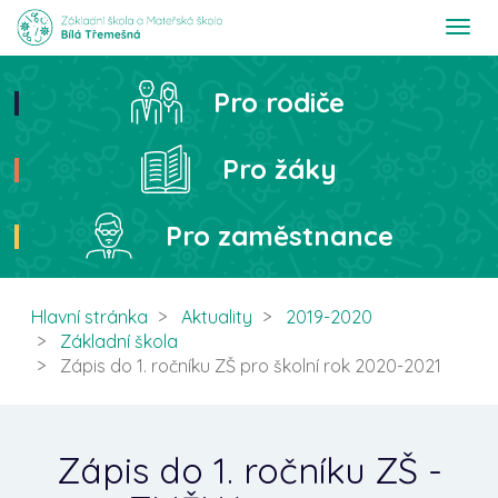
T
o
g
g
Pro rodiče
Hledat
l
e
n
Pro žáky
a
v
i
Pro zaměstnance
g
a
t
i
Hlavní stránka
Aktuality
2019-2020
o
Základní škola
n
Zápis do 1. ročníku ZŠ pro školní rok 2020-2021
Zápis do 1. ročníku ZŠ -