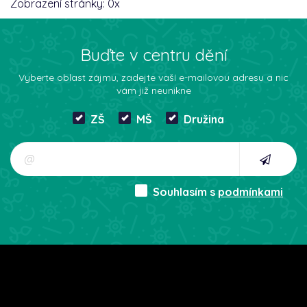
Zobrazení stránky:
0
x
Buďte v centru dění
Vyberte oblast zájmu, zadejte vaší e-mailovou adresu a nic
vám již neunikne
ZŠ
MŠ
Družina
Souhlasím s
podmínkami