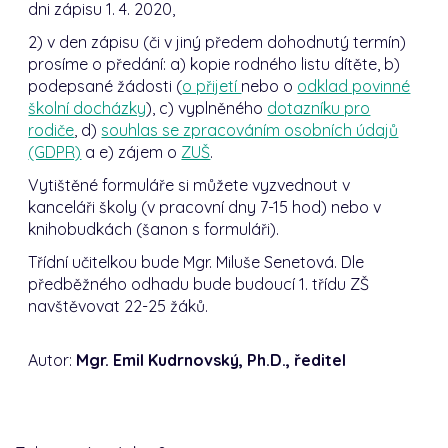
dni zápisu 1. 4. 2020,
2) v den zápisu (či v jiný předem dohodnutý termín)
prosíme o předání: a) kopie rodného listu dítěte, b)
podepsané žádosti (
o přijetí
nebo o
odklad povinné
školní docházky
), c) vyplněného
dotazníku pro
rodiče
, d)
souhlas se zpracováním osobních údajů
(GDPR)
a e) zájem o
ZUŠ
.
Vytištěné formuláře si můžete vyzvednout v
kanceláři školy (v pracovní dny 7-15 hod) nebo v
knihobudkách (šanon s formuláři).
Třídní učitelkou bude Mgr. Miluše Senetová. Dle
předběžného odhadu bude budoucí 1. třídu ZŠ
navštěvovat 22-25 žáků.
Autor:
Mgr. Emil Kudrnovský, Ph.D., ředitel