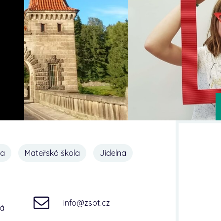
na
Mateřská škola
Jídelna
info@zsbt.cz
ná