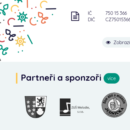
IČ
750 15 366
DIČ
CZ7501536
Zobrazi
Partneři a sponzoři
více