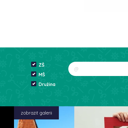
ZŠ
MŠ
Družina
zobrazit galerii