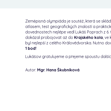
Zeměpisná olympiáda je soutěž, která se skládá
atlasem, test geografických znalostí a praktick
dovednostech nejlépe vedl Lukáš Poprach z 6. tř
dokázal probojovat až do
Krajského kola
, ve
byl nejlepší z celého Královédvorska. Nutno do
1 bod!
Lukášovi gratulujeme a přejeme spoustu další
Autor:
Mgr. Hana Škubníková