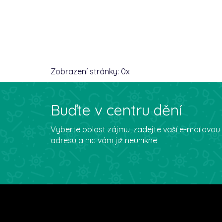
Zobrazení stránky:
0
x
Buďte v centru dění
Vyberte oblast zájmu, zadejte vaší e-mailovou
adresu a nic vám již neunikne