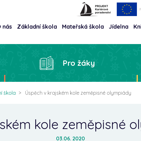
 nás
Základní škola
Mateřská škola
Jídelna
Kn
Hle
Pro žáky
í škola
Úspěch v krajském kole zeměpisné olympiády
jském kole zeměpisné 
03.06. 2020