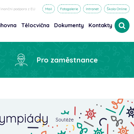
Finanční podpora z EU
Mail
Fotogalerie
Intranet
Škola Online
ihovna
Tělocvična
Dokumenty
Kontakty
dat
Pro zaměstnance
olympiády
Soutěže