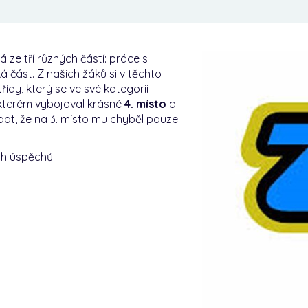
 ze tří různých částí: práce s
á část. Z našich žáků si v těchto
ídy, který se ve své kategorii
 kterém vybojoval krásné
4. místo
a
dat, že na 3. místo mu chyběl pouze
ch úspěchů!