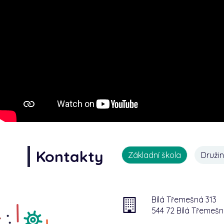
Kontakty
Základní škola
Druži
Bílá Třemešná 313
544 72 Bílá Třemeš