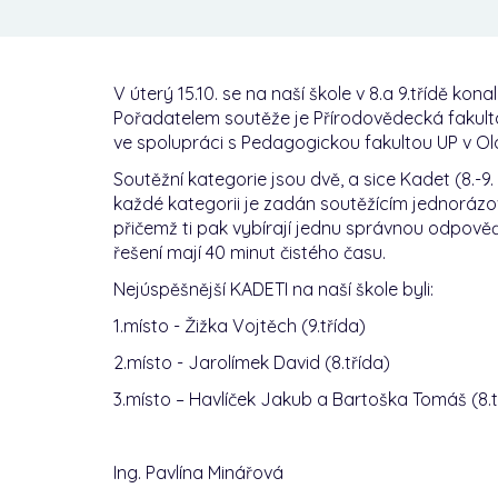
V úterý 15.10. se na naší škole v 8.a 9.třídě ko
Pořadatelem soutěže je Přírodovědecká fakult
ve spolupráci s Pedagogickou fakultou UP v O
Soutěžní kategorie jsou dvě, a sice Kadet (8.-9. tř
každé kategorii je zadán soutěžícím jednorázov
přičemž ti pak vybírají jednu správnou odpově
řešení mají 40 minut čistého času.
Nejúspěšnější KADETI na naší škole byli:
1.místo - Žižka Vojtěch (9.třída)
2.místo - Jarolímek David (8.třída)
3.místo – Havlíček Jakub a Bartoška Tomáš (8.t
Ing. Pavlína Minářová