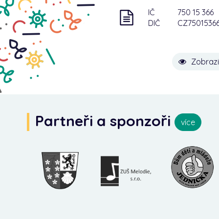
IČ
750 15 366
DIČ
CZ7501536
Zobrazi
Partneři a sponzoři
více