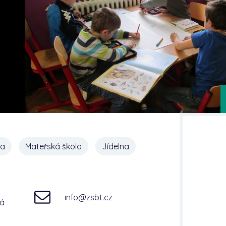
na
Mateřská škola
Jídelna
info@zsbt.cz
ná