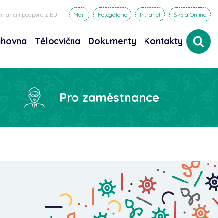
Finanční podpora z EU
Mail
Fotogalerie
Intranet
Škola Online
ihovna
Tělocvična
Dokumenty
Kontakty
dat
Pro zaměstnance