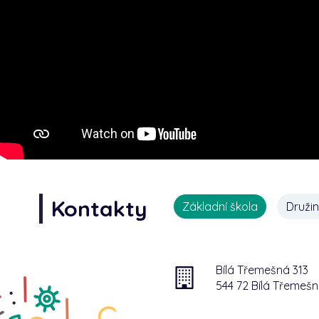
Kontakty
Základní škola
Druži
Bílá Třemešná 313
544 72 Bílá Třemeš