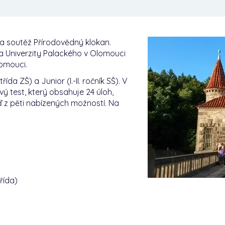
nala soutěž Přírodovědný klokan.
a Univerzity Palackého v Olomouci
lomouci.
ída ZŠ) a Junior (I.-II. ročník SŠ). V
ý test, který obsahuje 24 úloh,
ď z pěti nabízených možností. Na
řída)