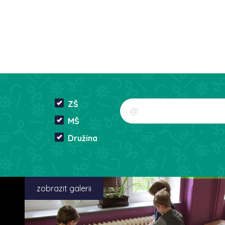
ZŠ
MŠ
Družina
zobrazit galerii