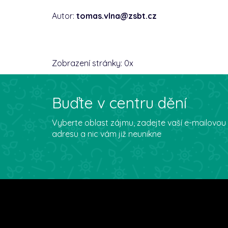
Autor:
tomas.vlna@zsbt.cz
Zobrazení stránky:
0
x
Buďte v centru dění
Vyberte oblast zájmu, zadejte vaší e-mailovou
adresu a nic vám již neunikne