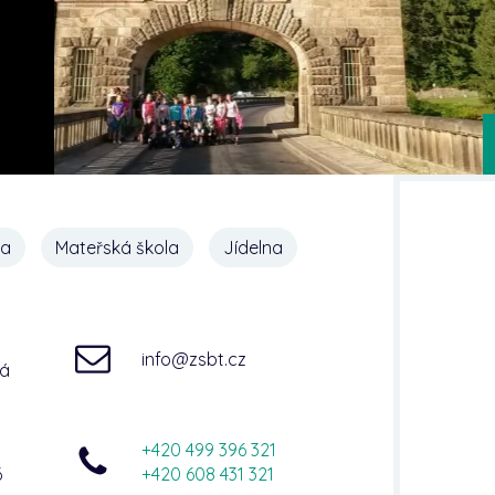
na
Mateřská škola
Jídelna
info@zsbt.cz
ná
+420 499 396 321
6
+420 608 431 321