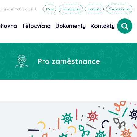
Finanční podpora z EU
Mail
Fotogalerie
Intranet
Škola Online
ihovna
Tělocvična
Dokumenty
Kontakty
dat
Pro zaměstnance