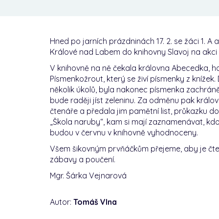
Hned po jarních prázdninách 17. 2. se žáci 1. A
Králové nad Labem do knihovny Slavoj na akci 
V knihovně na ně čekala královna Abecedka, hod
Písmenkožrout, který se živí písmenky z knížek. D
několik úkolů, byla nakonec písmenka zachrán
bude raději jíst zeleninu. Za odměnu pak králo
čtenáře a předala jim pamětní list, průkazku d
„Škola naruby“, kam si mají zaznamenávat, kdo 
budou v červnu v knihovně vyhodnoceny.
Všem šikovným prvňáčkům přejeme, aby je čtení
zábavy a poučení.
Mgr. Šárka Vejnarová
Autor:
Tomáš Vlna