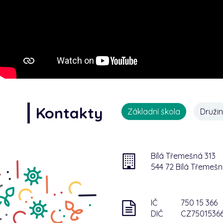
Kontakty
Základní škola
Druži
Bílá Třemešná 313
544 72 Bílá Třemeš
IČ
750 15 366
DIČ
CZ7501536