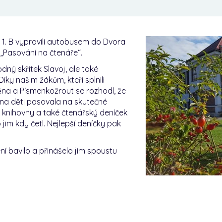
 a 1. B vypravili autobusem do Dvora
„Pasování na čtenáře“.
ný skřítek Slavoj, ale také
íky našim žákům, kteří splnili
ěna a Písmenkožrout se rozhodl, že
vna děti pasovala na skutečné
o knihovny a také čtenářský deníček
jim kdy četl. Nejlepší deníčky pak
 bavilo a přinášelo jim spoustu