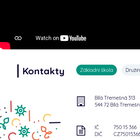
Kontakty
Základní škola
Druži
Bílá Třemešná 313
544 72 Bílá Třemeš
IČ
750 15 366
DIČ
CZ7501536