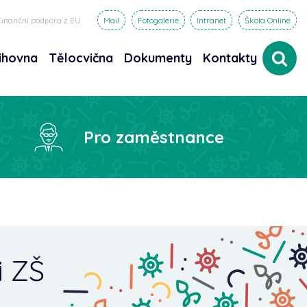
Finanční podpora z EU
Mail
Fotogalerie
Intranet
Škola Online
ihovna
Tělocvična
Dokumenty
Kontakty
dat
Pro zaměstnance
i ZŠ