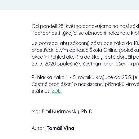
Od pondělí 25. května obnovujeme na naší zákla
Podrobnosti týkající se obnovení naleznete k p
Je potřeba, aby zákonný zástupce žáka do 18. 5
prostřednictvím aplikace Škola Online (položka
akce > Přehled akcí ) a do školy poté doručil 
25. 5. 2020 společně s čestným prohlášením př
Přihláška žáka 1. - 5. ročníku k výuce od 25.5. je
Čestné prohlášení o neexistenci příznaků viro
stáhnutí
ZDE
.
Mgr. Emil Kudrnovský, Ph. D.
Autor:
Tomáš Vlna