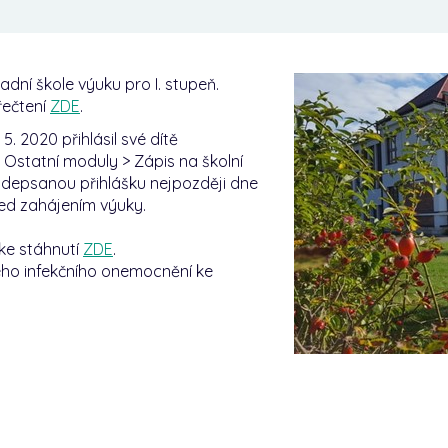
dní škole výuku pro I. stupeň.
řečtení
ZDE
.
. 2020 přihlásil své dítě
 Ostatní moduly > Zápis na školní
podepsanou přihlášku nejpozději dne
ed zahájením výuky.
 ke stáhnutí
ZDE
.
vého infekčního onemocnění ke