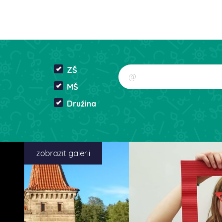
ZŠ
MŠ
Družina
zobrazit galerii