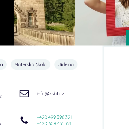
na
Mateřská škola
Jídelna
info@zsbt.cz
ná
+420 499 396 321
6
+420 608 431 321