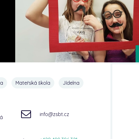
na
Mateřská škola
Jídelna
info@zsbt.cz
ná