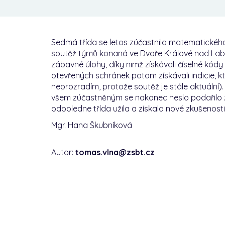
Sedmá třída se letos zúčastnila matematickéh
soutěž týmů konaná ve Dvoře Králové nad Labem
zábavné úlohy, díky nimž získávali číselné kó
otevřených schránek potom získávali indicie, kt
neprozradím, protože soutěž je stále aktuální
)
všem zúčastněným se nakonec heslo podařilo z
odpoledne třída užila a získala nové zkušenosti
Mgr. Hana Škubníková
Autor:
tomas.vlna@zsbt.cz