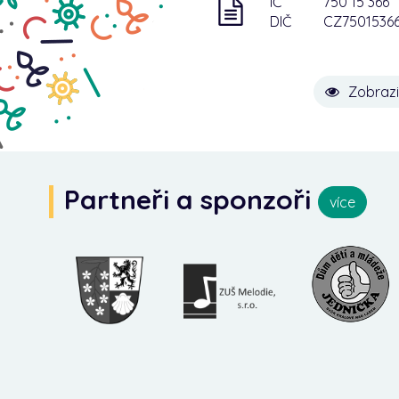
IČ
750 15 366
DIČ
CZ7501536
Zobrazi
Partneři a sponzoři
více