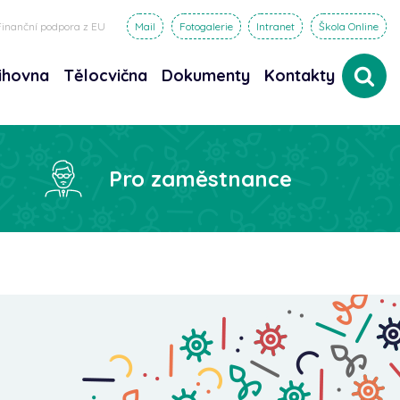
Finanční podpora z EU
Mail
Fotogalerie
Intranet
Škola Online
ihovna
Tělocvična
Dokumenty
Kontakty
dat
Pro zaměstnance