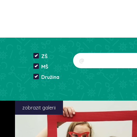
ZŠ
MŠ
Družina
zobrazit galerii