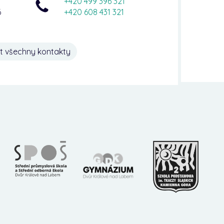
+420 499 396 321
6
+420 608 431 321
t všechny kontakty