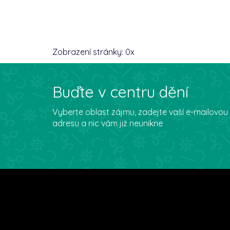
Zobrazení stránky:
0
x
Buďte v centru dění
Vyberte oblast zájmu, zadejte vaší e-mailovou
adresu a nic vám již neunikne