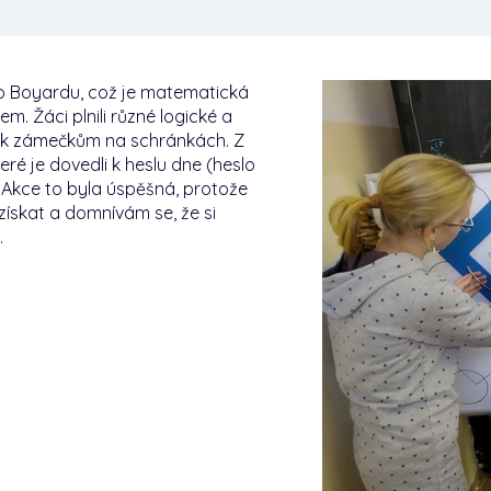
o Boyardu, což je matematická
. Žáci plnili různé logické a
dy k zámečkům na schránkách. Z
eré je dovedli k heslu dne (heslo
. Akce to byla úspěšná, protože
ískat a domnívám se, že si
.