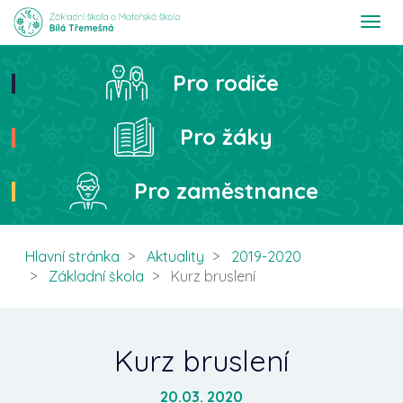
T
o
g
g
Pro rodiče
Hledat
l
e
n
Pro žáky
a
v
i
Pro zaměstnance
g
a
t
i
Hlavní stránka
Aktuality
2019-2020
o
Základní škola
Kurz bruslení
n
Kurz bruslení
20.03. 2020