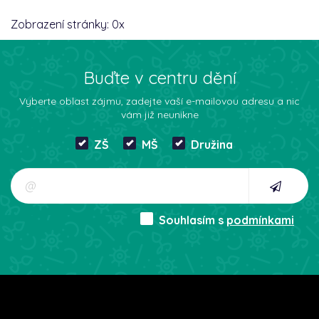
Zobrazení stránky:
0
x
Buďte v centru dění
Vyberte oblast zájmu, zadejte vaší e-mailovou adresu a nic
vám již neunikne
ZŠ
MŠ
Družina
Souhlasím s
podmínkami