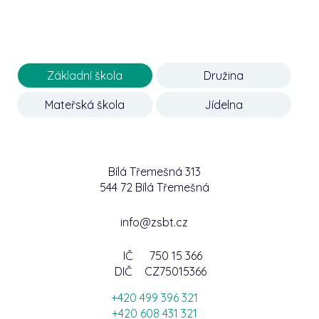
Základní škola
Družina
Mateřská škola
Jídelna
Bílá Třemešná 313
544 72 Bílá Třemešná
info@zsbt.cz
IČ
750 15 366
DIČ
CZ75015366
+420 499 396 321
+420 608 431 321