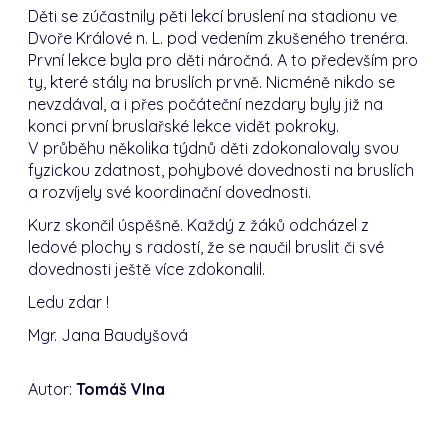
Děti se zúčastnily pěti lekcí bruslení na stadionu ve
Dvoře Králové n. L. pod vedením zkušeného trenéra.
První lekce byla pro děti náročná. A to především pro
ty, které stály na bruslích prvně. Nicméně nikdo se
nevzdával, a i přes počáteční nezdary byly již na
konci první bruslařské lekce vidět pokroky.
V průběhu několika týdnů děti zdokonalovaly svou
fyzickou zdatnost, pohybové dovednosti na bruslích
a rozvíjely své koordinační dovednosti.
Kurz skončil úspěšně. Každý z žáků odcházel z
ledové plochy s radostí, že se naučil bruslit či své
dovednosti ještě více zdokonalil.
Ledu zdar !
Mgr. Jana Baudyšová
Autor:
Tomáš Vlna