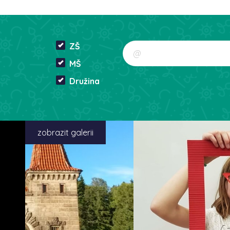
ZŠ
MŠ
Družina
zobrazit galerii