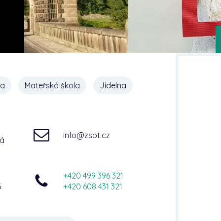
na
Mateřská škola
Jídelna
info@zsbt.cz
ná
+420 499 396 321
6
+420 608 431 321