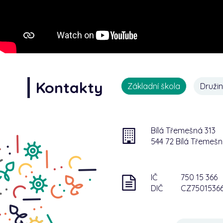
Kontakty
Základní škola
Druži
Bílá Třemešná 313
544 72 Bílá Třemeš
IČ
750 15 366
DIČ
CZ7501536