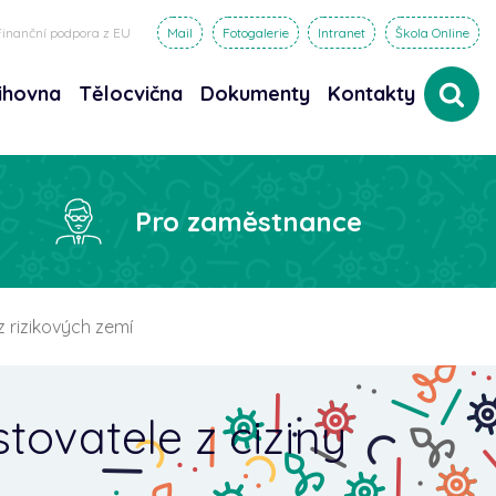
Finanční podpora z EU
Mail
Fotogalerie
Intranet
Škola Online
ihovna
Tělocvična
Dokumenty
Kontakty
dat
Pro zaměstnance
z rizikových zemí
tovatele z ciziny