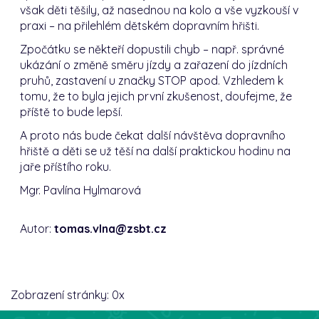
však děti těšily, až nasednou na kolo a vše vyzkouší v
praxi – na přilehlém dětském dopravním hřišti.
Zpočátku se někteří dopustili chyb – např. správné
ukázání o změně směru jízdy a zařazení do jízdních
pruhů, zastavení u značky STOP apod. Vzhledem k
tomu, že to byla jejich první zkušenost, doufejme, že
příště to bude lepší.
A proto nás bude čekat další návštěva dopravního
hřiště a děti se už těší na další praktickou hodinu na
jaře příštího roku.
Mgr. Pavlína Hylmarová
Autor:
tomas.vlna@zsbt.cz
Zobrazení stránky:
0
x