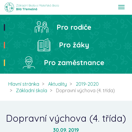
T
o
g
g
Pro rodiče
Hledat
l
e
n
Pro žáky
a
v
i
Pro zaměstnance
g
a
t
i
Hlavní stránka
Aktuality
2019-2020
o
Základní škola
Dopravní výchova (4. třída)
n
Dopravní výchova (4. třída)
30.09. 2019