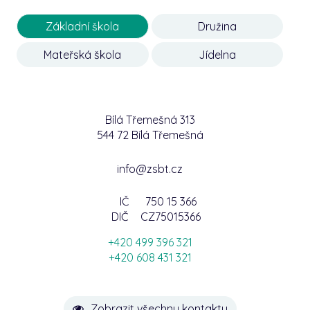
Základní škola
Družina
Mateřská škola
Jídelna
Bílá Třemešná 313
544 72 Bílá Třemešná
info@zsbt.cz
IČ
750 15 366
DIČ
CZ75015366
+420 499 396 321
+420 608 431 321
Zobrazit všechny kontakty