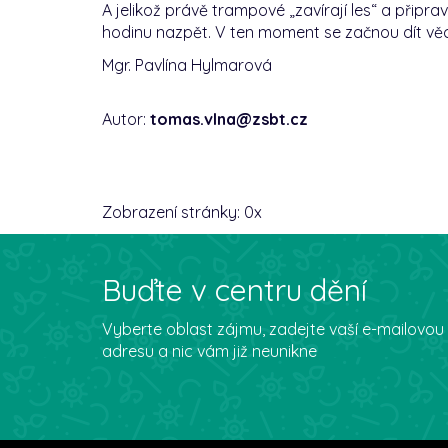
A jelikož právě trampové „zavírají les“ a připr
hodinu nazpět. V ten moment se začnou dít věc
Mgr. Pavlína Hylmarová
Autor:
tomas.vlna@zsbt.cz
Zobrazení stránky:
0
x
Buďte v centru dění
Vyberte oblast zájmu, zadejte vaší e-mailovou
adresu a nic vám již neunikne