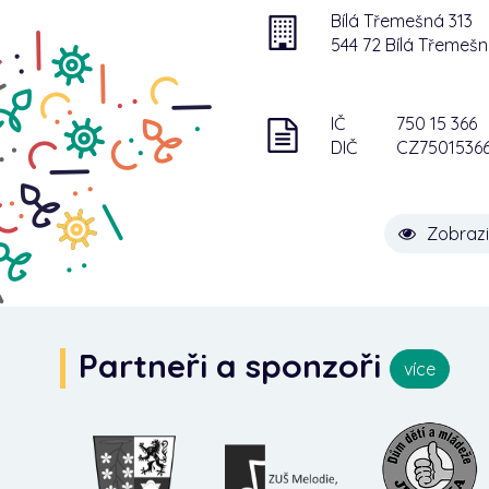
Bílá Třemešná 313
544 72 Bílá Třemeš
IČ
750 15 366
DIČ
CZ7501536
Zobrazi
Partneři a sponzoři
více