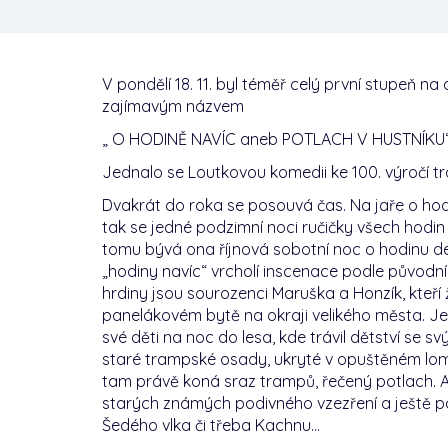
V pondělí 18. 11. byl téměř celý první stupeň na
zajímavým názvem
„ O HODINĚ NAVÍC aneb POTLACH V HUSTNÍKU
Jednalo se Loutkovou komedii ke 100. výročí t
Dvakrát do roka se posouvá čas. Na jaře o hod
tak se jedné podzimní noci ručičky všech hodin 
tomu bývá ona říjnová sobotní noc o hodinu de
„hodiny navíc“ vrcholí inscenace podle původní h
hrdiny jsou sourozenci Maruška a Honzík, kteří ž
panelákovém bytě na okraji velikého města. J
své děti na noc do lesa, kde trávil dětství se
staré trampské osady, ukryté v opuštěném lomu 
tam právě koná sraz trampů, řečený potlach. 
starých známých podivného vzezření a ještě po
Šedého vlka či třeba Kachnu…