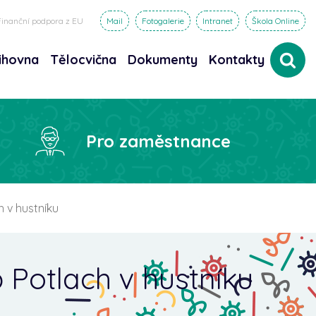
Finanční podpora z EU
Mail
Fotogalerie
Intranet
Škola Online
ihovna
Tělocvična
Dokumenty
Kontakty
dat
Pro zaměstnance
 v hustníku
 Potlach v hustníku