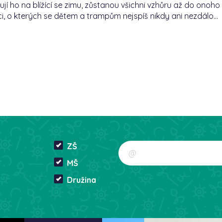
avují ho na blížící se zimu, zůstanou všichni vzhůru až do on
i, o kterých se dětem a trampům nejspíš nikdy ani nezdálo…
ZŠ
MŠ
Družina