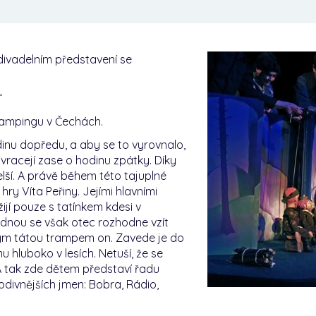
 divadelním představení se
“
rampingu v Čechách.
inu dopředu, a aby se to vyrovnalo,
vracejí zase o hodinu zpátky. Díky
lší. A právě během této tajuplné
ry Víta Peřiny. Jejími hlavními
ijí pouze s tatínkem kdesi v
ednou se však otec rozhodne vzít
 svým tátou trampem on. Zavede je do
hluboko v lesích. Netuší, že se
A tak zde dětem představí řadu
divnějších jmen: Bobra, Rádio,