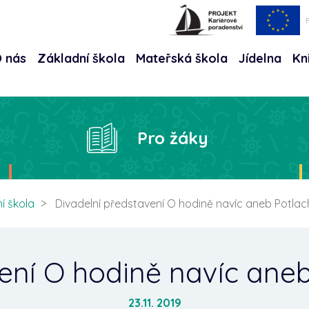
 nás
Základní škola
Mateřská škola
Jídelna
Kn
Hle
Pro žáky
í škola
Divadelní představení O hodině navíc aneb Potlach
ení O hodině navíc aneb
23.11. 2019