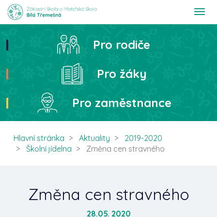
T
o
g
g
Pro rodiče
Hledat
l
e
n
Pro žáky
a
v
i
Pro zaměstnance
g
a
t
i
Hlavní stránka
Aktuality
2019-2020
o
Školní jídelna
Změna cen stravného
n
Změna cen stravného
28.05. 2020