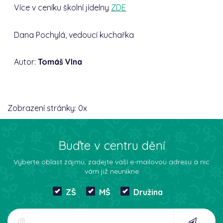
Více v ceníku školní jídelny
ZDE
Dana Pochylá, vedoucí kuchařka
Autor:
Tomáš Vlna
Zobrazení stránky:
0
x
Buďte v centru dění
Vyberte oblast zájmu, zadejte vaší e-mailovou adresu a nic
vám již neunikne
ZŠ
MŠ
Družina