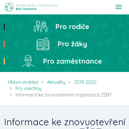
T
o
g
g
Pro rodiče
Hledat
l
e
n
Pro žáky
a
v
i
Pro zaměstnance
g
a
t
i
Hlavní stránka
Aktuality
2019-2020
o
Pro všechny
n
Informace ke znovuotevření organizace ZŠBT
Informace ke znovuotevření