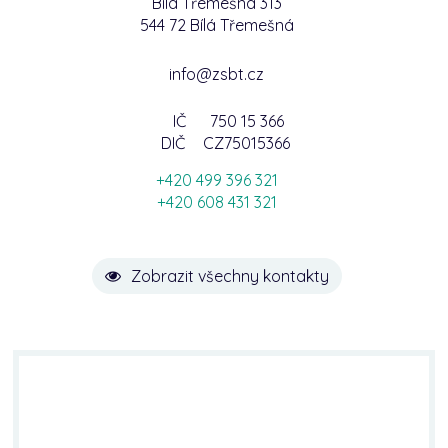
Bílá Třemešná 313
544 72 Bílá Třemešná
info@zsbt.cz
IČ
750 15 366
DIČ
CZ75015366
+420 499 396 321
+420 608 431 321
Zobrazit všechny kontakty