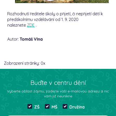
Rozhodnutí ředitele školy o přijetí, či nepřijetí dětí k
předškolnímu vzdělávání od 1. 9. 2020
naleznete
ZDE
.
Autor:
Tomáš Vlna
Zobrazení stránky:
0
x
Buďte v centru dění
Vyberte oblast zájmu, zadejte vaší e-mailovou adresu a nic
vám již neunikne
ZŠ
MŠ
Družina