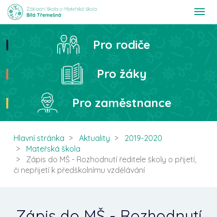
T
o
g
g
Pro rodiče
Hledat
l
e
n
Pro žáky
a
v
i
Pro zaměstnance
g
a
t
i
Hlavní stránka
Aktuality
2019-2020
o
Mateřská škola
n
Zápis do MŠ - Rozhodnutí ředitele školy o přijetí,
či nepřijetí k předškolnímu vzdělávání
Zápis do MŠ - Rozhodnutí