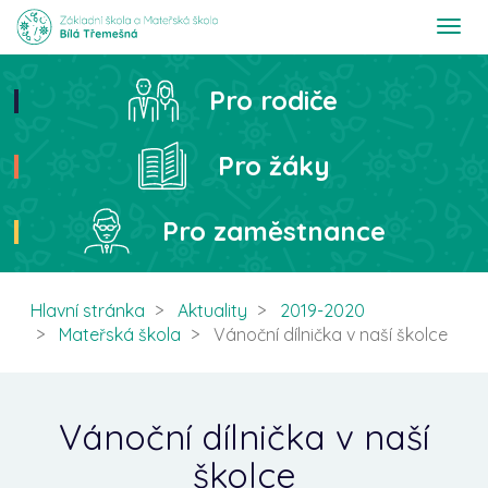
T
o
g
g
Pro rodiče
Hledat
l
e
n
Pro žáky
a
v
i
Pro zaměstnance
g
a
t
i
Hlavní stránka
Aktuality
2019-2020
o
Mateřská škola
Vánoční dílnička v naší školce
n
Vánoční dílnička v naší
školce